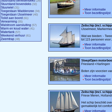
Stuurstand benedendeks
(28)
Stuurstand bovendeks
(32)
Stuurwiel
(31)
•
Meer informatie
Toegestaan Waddenzee
(34)
•
Toon bezettingslijst
Toegestaan IJsselmeer
(40)
Toilet aan boord
(61)
Verwarming
(55)
Walstroom aansluiting
(57)
Zeilschip (incl. schi
Warm en koud water
(41)
IJsselmeer, Markerme
Watertank
(57)
Weekend verhuur
(61)
Wat we bieden: - Twee
Zwemtrap
(48)
tot 115 personen voor z
•
Meer informatie
•
Toon bezettingslijst
Sloep/Open motorboot
Friesland • Harlingen
Boten zijn voorzien va
•
Meer informatie
•
Toon bezettingslijst
Zeilschip (incl. schip
Friese Meren, Hollan
Het schip beschikt ove
gemakkelijk tot comfor
•
Meer informatie