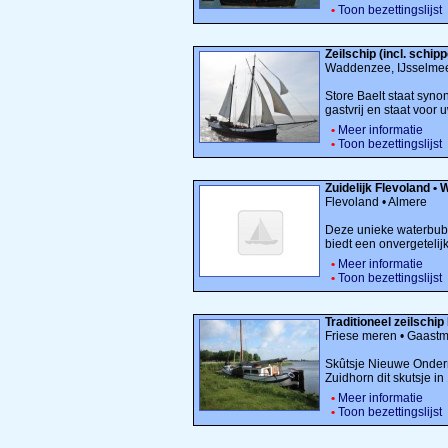
•
Toon bezettingslijst
Zeilschip (incl. schip
Waddenzee, IJsselmee
Store Baelt staat syno
gastvrij en staat voor 
•
Meer informatie
•
Toon bezettingslijst
Zuidelijk Flevoland 
Flevoland • Almere
Deze unieke waterbubbe
biedt een onvergetelijk 
•
Meer informatie
•
Toon bezettingslijst
Traditioneel zeilsch
Friese meren • Gaast
Skûtsje Nieuwe Ondern
Zuidhorn dit skutsje in
•
Meer informatie
•
Toon bezettingslijst