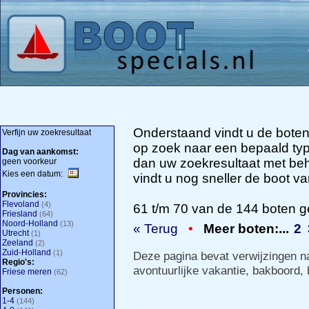
Onderstaand vindt u de boten
Verfijn uw zoekresultaat
op zoek naar een bepaald type
Dag van aankomst:
dan uw zoekresultaat met beh
geen voorkeur
Kies een datum:
vindt u nog sneller de boot 
Provincies:
Flevoland
(4)
61 t/m 70 van de 144 boten g
Friesland
(64)
Noord-Holland
(13)
« Terug
•
Meer boten:...
2
Utrecht
(1)
Zeeland
(2)
Zuid-Holland
(1)
Deze pagina bevat verwijzingen 
Regio's:
avontuurlijke vakantie
,
bakboord
,
Friese meren
(62)
Personen:
1-4
(144)