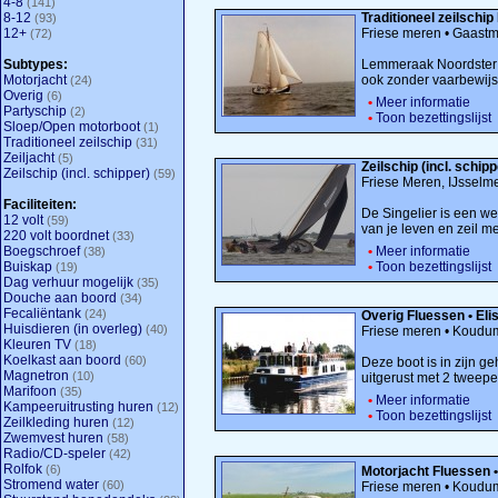
4-8
(141)
8-12
Traditioneel zeilschi
(93)
12+
Friese meren • Gaast
(72)
Subtypes:
Lemmeraak Noordster D
Motorjacht
ook zonder vaarbewijs
(24)
Overig
(6)
•
Meer informatie
Partyschip
(2)
•
Toon bezettingslijst
Sloep/Open motorboot
(1)
Traditioneel zeilschip
(31)
Zeiljacht
(5)
Zeilschip (incl. schip
Zeilschip (incl. schipper)
(59)
Friese Meren, IJsselm
Faciliteiten:
De Singelier is een we
12 volt
(59)
van je leven en zeil me
220 volt boordnet
(33)
Boegschroef
•
Meer informatie
(38)
Buiskap
•
Toon bezettingslijst
(19)
Dag verhuur mogelijk
(35)
Douche aan boord
(34)
Fecaliëntank
(24)
Overig Fluessen • Eli
Huisdieren (in overleg)
(40)
Friese meren • Koudu
Kleuren TV
(18)
Koelkast aan boord
(60)
Deze boot is in zijn ge
Magnetron
(10)
uitgerust met 2 tweeper
Marifoon
(35)
•
Meer informatie
Kampeeruitrusting huren
(12)
•
Toon bezettingslijst
Zeilkleding huren
(12)
Zwemvest huren
(58)
Radio/CD-speler
(42)
Rolfok
(6)
Motorjacht Fluessen 
Stromend water
(60)
Friese meren • Koudu