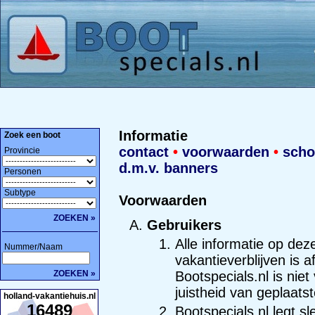
Informatie
Zoek een boot
contact
•
voorwaarden
•
scho
Provincie
d.m.v. banners
Personen
Subtype
Voorwaarden
ZOEKEN »
Gebruikers
Alle informatie op dez
Nummer/Naam
vakantieverblijven is 
ZOEKEN »
Bootspecials.nl is nie
juistheid van geplaats
holland-vakantiehuis.nl
16489
Bootspecials.nl legt sl