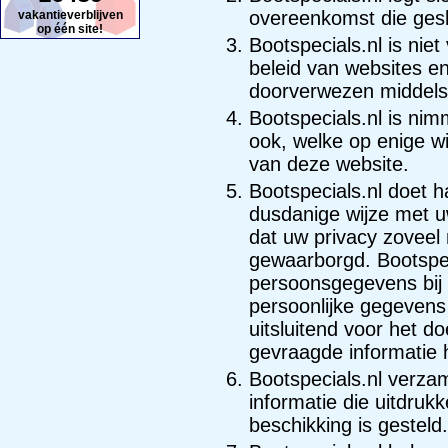
overeenkomst die gesl
vakantieverblijven
op één site!
Bootspecials.nl is nie
beleid van websites e
doorverwezen middels 
Bootspecials.nl is ni
ook, welke op enige w
van deze website.
Bootspecials.nl doet h
dusdanige wijze met
dat uw privacy zoveel
gewaarborgd. Bootspeci
persoonsgegevens bij d
persoonlijke gegevens 
uitsluitend voor het d
gevraagde informatie 
Bootspecials.nl verzam
informatie die uitdrukk
beschikking is gesteld.