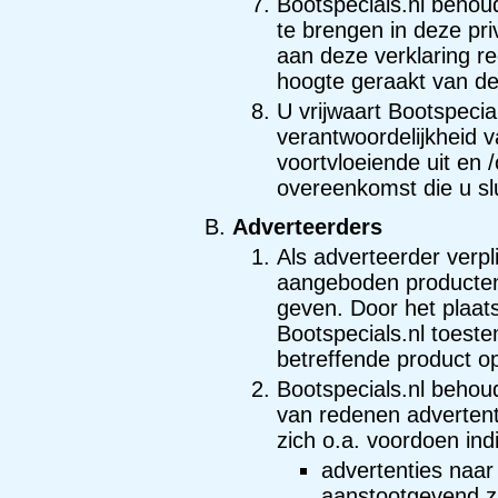
Bootspecials.nl behoud
te brengen in deze pri
aan deze verklaring r
hoogte geraakt van de
U vrijwaart Bootspecial
verantwoordelijkheid v
voortvloeiende uit en
overeenkomst die u sl
Adverteerders
Als adverteerder verp
aangeboden producten 
geven. Door het plaat
Bootspecials.nl toest
betreffende product op
Bootspecials.nl behou
van redenen advertentie
zich o.a. voordoen ind
advertenties naar
aanstootgevend zi