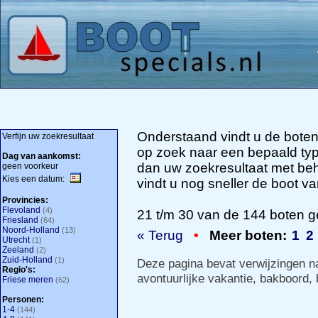
Onderstaand vindt u de boten
Verfijn uw zoekresultaat
op zoek naar een bepaald type
Dag van aankomst:
dan uw zoekresultaat met beh
geen voorkeur
Kies een datum:
vindt u nog sneller de boot 
Provincies:
Flevoland
(4)
21 t/m 30 van de 144 boten g
Friesland
(64)
Noord-Holland
(13)
« Terug
•
Meer boten:
1
2
Utrecht
(1)
Zeeland
(2)
Zuid-Holland
(1)
Deze pagina bevat verwijzingen 
Regio's:
avontuurlijke vakantie
,
bakboord
,
Friese meren
(62)
Personen:
1-4
(144)