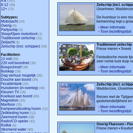
4-8
(141)
8-12
Zeilschip (incl. schi
(93)
12+
IJsselmeer, Waddenz
(72)
Subtypes:
De Avontuur is een moo
Motorjacht
bemanning legt u graag
(24)
Overig
(6)
•
Meer informatie
Partyschip
(2)
•
Toon bezettingslijst
Sloep/Open motorboot
(1)
Traditioneel zeilschip
(31)
Zeiljacht
(5)
Traditioneel zeilschi
Zeilschip (incl. schipper)
(59)
Friese meren • Sneek
Faciliteiten:
Fantastische mooie tjal
12 volt
(59)
zeer ruime luze kuip v
220 volt boordnet
(33)
Boegschroef
•
Meer informatie
(38)
Buiskap
•
Toon bezettingslijst
(19)
Dag verhuur mogelijk
(35)
Douche aan boord
(34)
Fecaliëntank
(24)
Zeilschip (incl. schip
Huisdieren (in overleg)
(40)
Waddenzee, IJsselmee
Kleuren TV
(18)
Koelkast aan boord
(60)
Reizen met de Tijdgees
Magnetron
(10)
gastvriendelijkheid en l
Marifoon
(35)
•
Meer informatie
Kampeeruitrusting huren
(12)
•
Toon bezettingslijst
Zeilkleding huren
(12)
Zwemvest huren
(58)
Radio/CD-speler
(42)
Overig Fluessen • Fi
Rolfok
(6)
Friese meren • Koudu
Stromend water
(60)