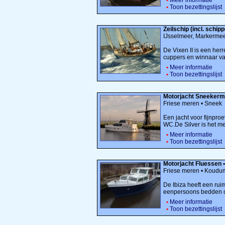
•
Meer informatie
•
Toon bezettingslijst
Zeilschip (incl. schip
IJsselmeer, Markerme
De Vixen II is een her
cuppers en winnaar va
•
Meer informatie
•
Toon bezettingslijst
Motorjacht Sneekerme
Friese meren • Sneek
Een jacht voor fijnpr
WC.De Silver is het mee
•
Meer informatie
•
Toon bezettingslijst
Motorjacht Fluessen •
Friese meren • Koudu
De Ibiza heeft een ruim
eenpersoons bedden di
•
Meer informatie
•
Toon bezettingslijst