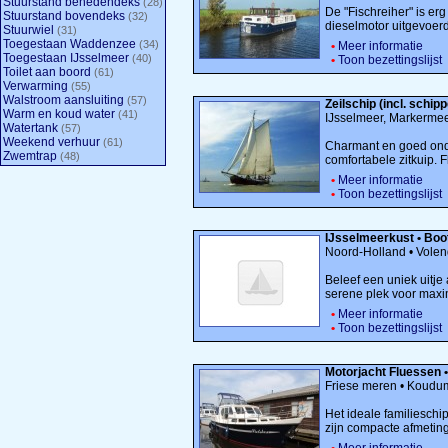
Stuurstand benedendeks
(28)
De "Fischreiher" is erg
Stuurstand bovendeks
(32)
dieselmotor uitgevoerd.
Stuurwiel
(31)
Toegestaan Waddenzee
(34)
•
Meer informatie
Toegestaan IJsselmeer
(40)
•
Toon bezettingslijst
Toilet aan boord
(61)
Verwarming
(55)
Walstroom aansluiting
(57)
Zeilschip (incl. schi
Warm en koud water
(41)
IJsselmeer, Markerme
Watertank
(57)
Weekend verhuur
(61)
Charmant en goed onde
Zwemtrap
(48)
comfortabele zitkuip. Fle
•
Meer informatie
•
Toon bezettingslijst
IJsselmeerkust • Bo
Noord-Holland • Vole
Beleef een uniek uitje
serene plek voor maxim
•
Meer informatie
•
Toon bezettingslijst
Motorjacht Fluessen •
Friese meren • Koudu
Het ideale familieschi
zijn compacte afmetinge