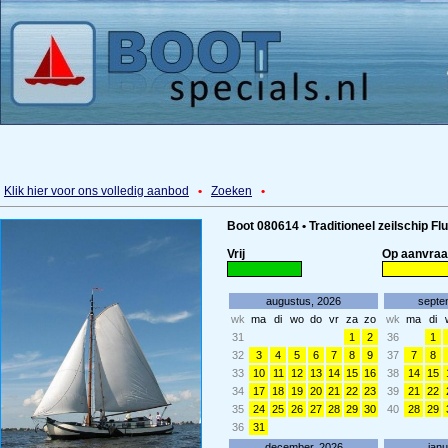
Klik hier voor ons volledig aanbod
•
Zoeken
•
Boot 080614 • Traditioneel zeilschip Fl
Vrij
Op aanvra
augustus, 2026
septe
wk
ma
di
wo
do
vr
za
zo
wk
ma
di
31
1
2
36
1
32
3
4
5
6
7
8
9
37
7
8
33
10
11
12
13
14
15
16
38
14
15
34
17
18
19
20
21
22
23
39
21
22
35
24
25
26
27
28
29
30
40
28
29
36
31
december, 2026
janu