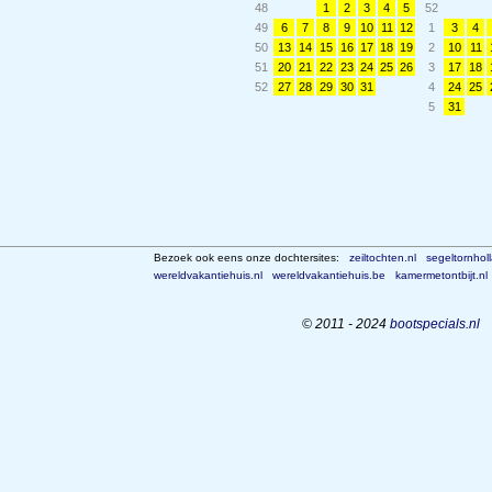
48
1
2
3
4
5
52
49
6
7
8
9
10
11
12
1
3
4
50
13
14
15
16
17
18
19
2
10
11
51
20
21
22
23
24
25
26
3
17
18
52
27
28
29
30
31
4
24
25
5
31
Bezoek ook eens onze dochtersites:
zeiltochten.nl
segeltornhol
wereldvakantiehuis.nl
wereldvakantiehuis.be
kamermetontbijt.nl
© 2011 - 2024
bootspecials.nl