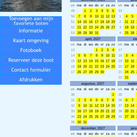
wk
ma
di
wo
do
vr
za
zo
wk
ma
di
49
1
2
3
4
5
6
53
50
7
8
9
10
11
12
13
1
4
5
51
14
15
16
17
18
19
20
2
11
12
52
21
22
23
24
25
26
27
3
18
19
53
28
29
30
31
4
25
26
april, 2027
me
wk
ma
di
wo
do
vr
za
zo
wk
ma
di
13
1
2
3
4
17
14
5
6
7
8
9
10
11
18
3
4
15
12
13
14
15
16
17
18
19
10
11
16
19
20
21
22
23
24
25
20
17
18
17
26
27
28
29
30
21
24
25
22
31
augustus, 2027
septe
wk
ma
di
wo
do
vr
za
zo
wk
ma
di
30
1
35
31
2
3
4
5
6
7
8
36
6
7
32
9
10
11
12
13
14
15
37
13
14
33
16
17
18
19
20
21
22
38
20
21
34
23
24
25
26
27
28
29
39
27
28
35
30
31
december, 2027
janu
wk
ma
di
wo
do
vr
za
zo
wk
ma
di