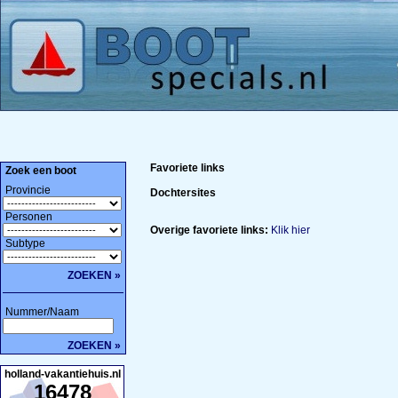
Favoriete links
Zoek een boot
Provincie
Dochtersites
Personen
Overige favoriete links:
Klik hier
Subtype
ZOEKEN »
Nummer/Naam
ZOEKEN »
holland-vakantiehuis.nl
16478