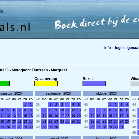
info
•
login eigenaa
0139 • Motorjacht Fluessen • Margreet
Op aanvraag
Bezet
Wiss
augustus, 2026
september, 2026
oktober, 2026
di
wo
do
vr
za
zo
wk
ma
di
wo
do
vr
za
zo
wk
ma
di
wo
do
vr
za
zo
wk
1
2
36
1
2
3
4
5
6
40
1
2
3
4
44
4
5
6
7
8
9
37
7
8
9
10
11
12
13
41
5
6
7
8
9
10
11
45
11
12
13
14
15
16
38
14
15
16
17
18
19
20
42
12
13
14
15
16
17
18
46
18
19
20
21
22
23
39
21
22
23
24
25
26
27
43
19
20
21
22
23
24
25
47
25
26
27
28
29
30
40
28
29
30
44
26
27
28
29
30
31
48
49
ecember, 2026
januari, 2027
februari, 2027