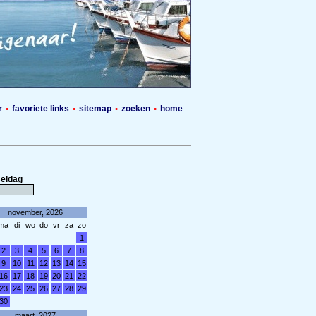
r
•
favoriete links
•
sitemap
•
zoeken
•
home
eldag
november, 2026
ma
di
wo
do
vr
za
zo
1
2
3
4
5
6
7
8
9
10
11
12
13
14
15
16
17
18
19
20
21
22
23
24
25
26
27
28
29
30
maart, 2027