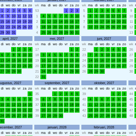
di
wo
do
vr
za
zo
wk
ma
di
wo
do
vr
za
zo
wk
ma
di
wo
do
vr
za
zo
wk
1
2
3
4
5
6
53
1
2
3
5
1
2
3
4
5
6
7
9
8
9
10
11
12
13
1
4
5
6
7
8
9
10
6
8
9
10
11
12
13
14
10
15
16
17
18
19
20
2
11
12
13
14
15
16
17
7
15
16
17
18
19
20
21
11
22
23
24
25
26
27
3
18
19
20
21
22
23
24
8
22
23
24
25
26
27
28
12
29
30
31
4
25
26
27
28
29
30
31
13
april, 2027
mei, 2027
juni, 2027
di
wo
do
vr
za
zo
wk
ma
di
wo
do
vr
za
zo
wk
ma
di
wo
do
vr
za
zo
wk
1
2
3
4
17
1
2
22
1
2
3
4
5
6
26
6
7
8
9
10
11
18
3
4
5
6
7
8
9
23
7
8
9
10
11
12
13
27
13
14
15
16
17
18
19
10
11
12
13
14
15
16
24
14
15
16
17
18
19
20
28
20
21
22
23
24
25
20
17
18
19
20
21
22
23
25
21
22
23
24
25
26
27
29
27
28
29
30
21
24
25
26
27
28
29
30
26
28
29
30
30
22
31
augustus, 2027
september, 2027
oktober, 2027
di
wo
do
vr
za
zo
wk
ma
di
wo
do
vr
za
zo
wk
ma
di
wo
do
vr
za
zo
wk
1
35
1
2
3
4
5
39
1
2
3
44
3
4
5
6
7
8
36
6
7
8
9
10
11
12
40
4
5
6
7
8
9
10
45
10
11
12
13
14
15
37
13
14
15
16
17
18
19
41
11
12
13
14
15
16
17
46
17
18
19
20
21
22
38
20
21
22
23
24
25
26
42
18
19
20
21
22
23
24
47
24
25
26
27
28
29
39
27
28
29
30
43
25
26
27
28
29
30
31
48
31
ecember, 2027
januari, 2028
februari, 2028
di
wo
do
vr
za
zo
wk
ma
di
wo
do
vr
za
zo
wk
ma
di
wo
do
vr
za
zo
wk