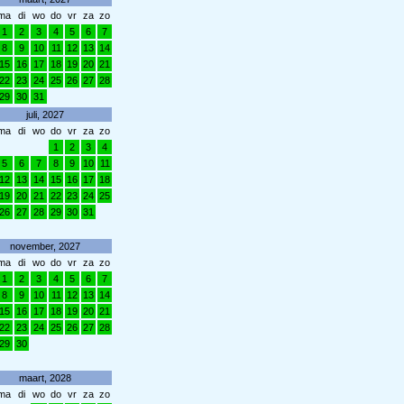
ma
di
wo
do
vr
za
zo
1
2
3
4
5
6
7
8
9
10
11
12
13
14
15
16
17
18
19
20
21
22
23
24
25
26
27
28
29
30
31
juli, 2027
ma
di
wo
do
vr
za
zo
1
2
3
4
5
6
7
8
9
10
11
12
13
14
15
16
17
18
19
20
21
22
23
24
25
26
27
28
29
30
31
november, 2027
ma
di
wo
do
vr
za
zo
1
2
3
4
5
6
7
8
9
10
11
12
13
14
15
16
17
18
19
20
21
22
23
24
25
26
27
28
29
30
maart, 2028
ma
di
wo
do
vr
za
zo