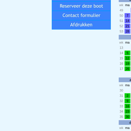
wk
ma
49
50
7
51
14
52
21
53
28
wk
ma
13
14
5
15
12
16
19
17
26
wk
ma
30
31
2
32
9
33
16
34
23
35
30
d
wk
ma