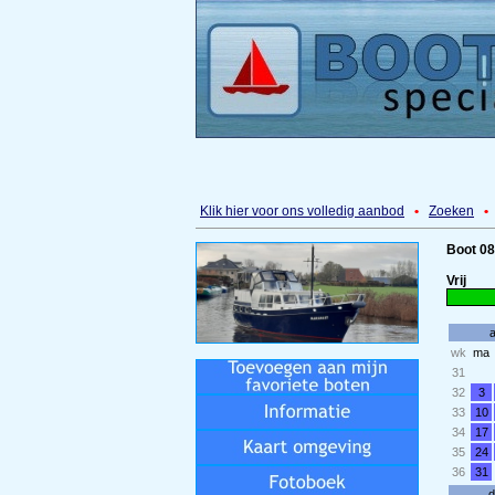
Klik hier voor ons volledig aanbod
•
Zoeken
•
Boot 08
Vrij
wk
ma
31
32
3
33
10
34
17
35
24
36
31
d