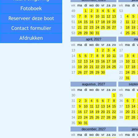
wk
ma
di
wo
do
vr
za
zo
wk
ma
di
49
1
2
3
4
5
6
53
50
7
8
9
10
11
12
13
1
4
5
51
14
15
16
17
18
19
20
2
11
12
52
21
22
23
24
25
26
27
3
18
19
53
28
29
30
31
4
25
26
april, 2027
me
wk
ma
di
wo
do
vr
za
zo
wk
ma
di
13
1
2
3
4
17
14
5
6
7
8
9
10
11
18
3
4
15
12
13
14
15
16
17
18
19
10
11
16
19
20
21
22
23
24
25
20
17
18
17
26
27
28
29
30
21
24
25
22
31
augustus, 2027
septe
wk
ma
di
wo
do
vr
za
zo
wk
ma
di
30
1
35
31
2
3
4
5
6
7
8
36
6
7
32
9
10
11
12
13
14
15
37
13
14
33
16
17
18
19
20
21
22
38
20
21
34
23
24
25
26
27
28
29
39
27
28
35
30
31
december, 2027
janu
wk
ma
di
wo
do
vr
za
zo
wk
ma
di