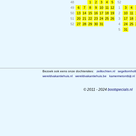
48
1
2
3
4
5
52
49
6
7
8
9
10
11
12
1
3
4
50
13
14
15
16
17
18
19
2
10
11
51
20
21
22
23
24
25
26
3
17
18
52
27
28
29
30
31
4
24
25
5
31
Bezoek ook eens onze dochtersites:
zeiltochten.nl
segeltornhol
wereldvakantiehuis.nl
wereldvakantiehuis.be
kamermetontbijt.nl
© 2011 - 2024
bootspecials.nl