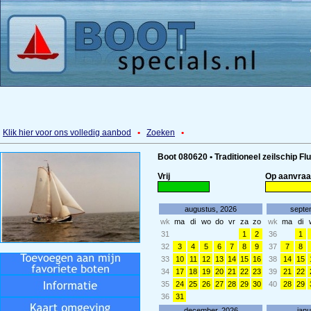
Klik hier voor ons volledig aanbod
•
Zoeken
•
Boot 080620 • Traditioneel zeilschip F
Vrij
Op aanvra
augustus, 2026
septe
wk
ma
di
wo
do
vr
za
zo
wk
ma
di
31
1
2
36
1
32
3
4
5
6
7
8
9
37
7
8
33
10
11
12
13
14
15
16
38
14
15
34
17
18
19
20
21
22
23
39
21
22
35
24
25
26
27
28
29
30
40
28
29
36
31
december, 2026
janu