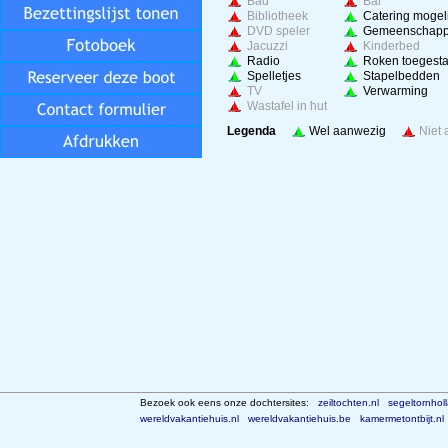
Bad
Bar
Bibliotheek
Catering mogeli
DVD speler
Gemeenschappe
Jacuzzi
Kinderbed
Radio
Roken toegest
Spelletjes
Stapelbedden
TV
Verwarming
Wastafel in hut
Wel aanwezig
Niet
Legenda
Bezoek ook eens onze dochtersites:
zeiltochten.nl
segeltornhol
wereldvakantiehuis.nl
wereldvakantiehuis.be
kamermetontbijt.nl