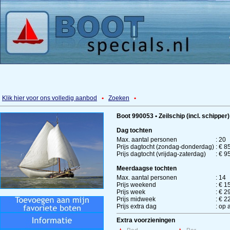
Klik hier voor ons volledig aanbod
•
Zoeken
•
Boot 990053 • Zeilschip (incl. schipper)
Dag tochten
Max. aantal personen
:
20
Prijs dagtocht (zondag-donderdag)
:
€ 8
Prijs dagtocht (vrijdag-zaterdag)
:
€ 9
Meerdaagse tochten
Max. aantal personen
:
14
Prijs weekend
:
€ 1
Prijs week
:
€ 2
Prijs midweek
:
€ 2
Prijs extra dag
:
op 
Extra voorzieningen