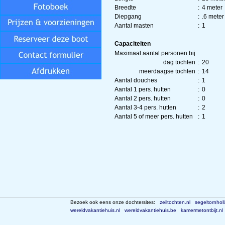
Breedte
:
4 meter
Diepgang
:
.6 meter
Aantal masten
:
1
Capaciteiten
Maximaal aantal personen bij
dag tochten
:
20
meerdaagse tochten
:
14
Aantal douches
:
1
Aantal 1 pers. hutten
:
0
Aantal 2 pers. hutten
:
0
Aantal 3-4 pers. hutten
:
2
Aantal 5 of meer pers. hutten
:
1
Bezoek ook eens onze dochtersites:
zeiltochten.nl
segeltornhol
wereldvakantiehuis.nl
wereldvakantiehuis.be
kamermetontbijt.nl