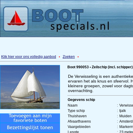
Klik hier voor ons volledig aanbod
•
Zoeken
•
Boot 990053 • Zeilschip (incl. schipper)
De Verwisseling is een authentieke
ervaren het als knus en sfeervol. H
kleinere groepen, zowel voor dagt
overnachting.
Gegevens schip
Naam
:
Verwisse
Type schip
:
tjalk
Thuishaven
:
Muiden
Afvaarthavens
:
Amsterd
Vaargebieden
:
Markerm
Lengte
:
23 mete