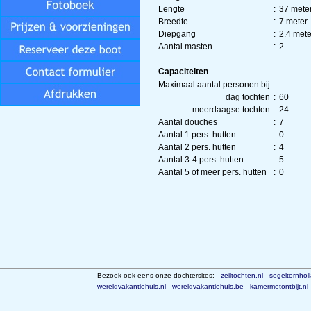
Lengte
:
37 mete
Breedte
:
7 meter
Diepgang
:
2.4 mete
Aantal masten
:
2
Capaciteiten
Maximaal aantal personen bij
dag tochten
:
60
meerdaagse tochten
:
24
Aantal douches
:
7
Aantal 1 pers. hutten
:
0
Aantal 2 pers. hutten
:
4
Aantal 3-4 pers. hutten
:
5
Aantal 5 of meer pers. hutten
:
0
Bezoek ook eens onze dochtersites:
zeiltochten.nl
segeltornhol
wereldvakantiehuis.nl
wereldvakantiehuis.be
kamermetontbijt.nl