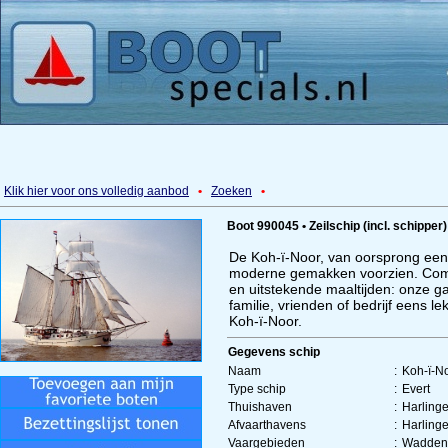
Klik hier voor ons volledig aanbod
•
Zoeken
•
Boot 990045 • Zeilschip (incl. schipper
De Koh-ï-Noor, van oorsprong een S
moderne gemakken voorzien. Comfor
en uitstekende maaltijden: onze ga
familie, vrienden of bedrijf eens 
Koh-ï-Noor.
Gegevens schip
Naam
:
Koh-ï-N
Type schip
:
Evert
Thuishaven
:
Harling
Afvaarthavens
:
Harling
Vaargebieden
:
Waddenz